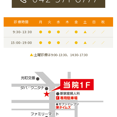
診療時間
月
火
水
木
金
土
日
祝
9:30-13:30
●
●
●
／
●
▲
／
／
15:00-19:00
●
●
●
／
●
▲
／
／
▲
:土曜診療は9:00-13:30、14:30-17:30