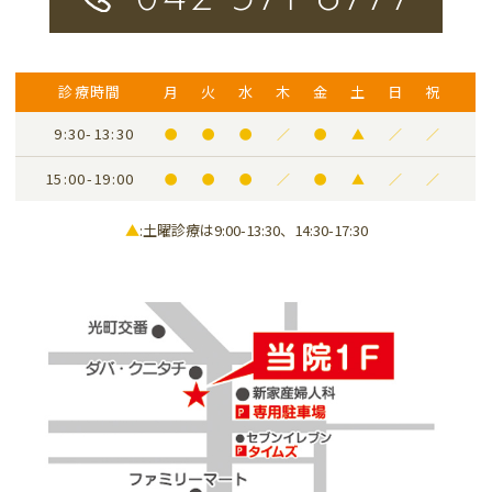
診療時間
月
火
水
木
金
土
日
祝
9:30-13:30
●
●
●
／
●
▲
／
／
15:00-19:00
●
●
●
／
●
▲
／
／
▲
:土曜診療は9:00-13:30、14:30-17:30