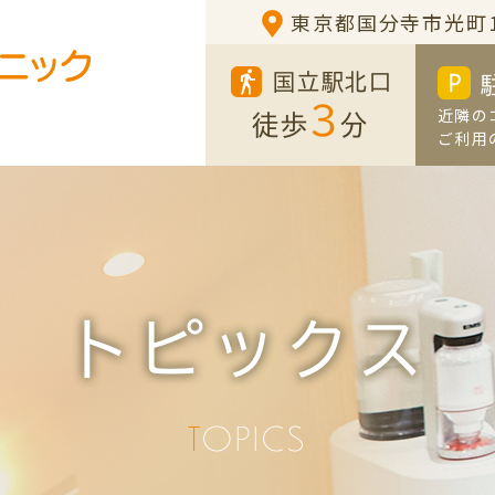
東京都国分寺市光町1-
国立駅北口
3
近隣の
徒歩
分
ご利用
トピックス
TOPICS