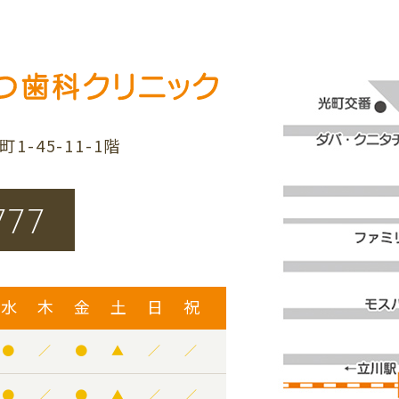
-45-11-1階
777
水
木
金
土
日
祝
●
／
●
▲
／
／
●
／
●
▲
／
／