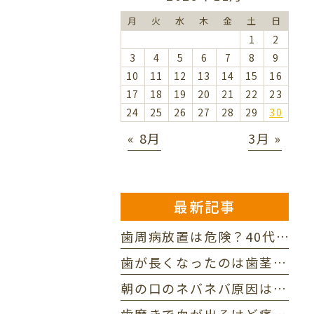
月
火
水
木
金
土
日
1
2
3
4
5
6
7
8
9
10
11
12
13
14
15
16
17
18
19
20
21
22
23
24
25
26
27
28
29
30
« 8月
3月 »
最新記事
歯周病放置は危険？40代男性が直面する口臭と抜歯リスクの真実
歯が長くなったのは歯茎下がり？老け見えを防ぐ3つの原因と対処法
朝の口のネバネバ原因は？家族に指摘された口臭を防ぐ3つの対策