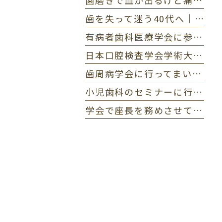
歯磨きで血が出るけど痛くない…これって歯周病？初期症状セルフチェック
歯を失って迷う40代へ｜保険と自費の違いを5つの基準で徹底比較
有病者歯科医療学会に参加してまいりました。
日本口腔検査学会学術大会に参加してまいりました。
歯周病学会に行ってまいりました
小児歯科のセミナーに行ってまいりました。
学会で座長を務めさせていただきました。