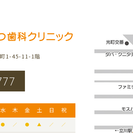
-45-11-1階
777
水
木
金
土
日
祝
●
／
●
▲
／
／