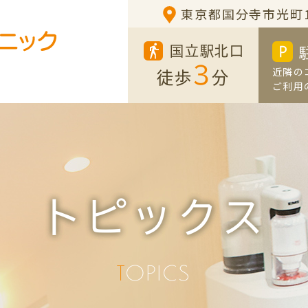
東京都国分寺市光町1-
国立駅北口
3
近隣の
徒歩
分
ご利用
トピックス
TOPICS