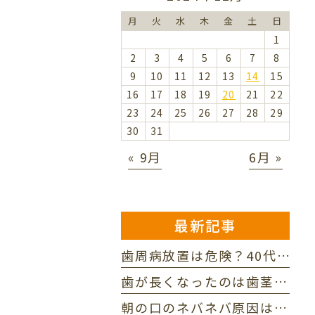
月
火
水
木
金
土
日
1
2
3
4
5
6
7
8
9
10
11
12
13
14
15
16
17
18
19
20
21
22
23
24
25
26
27
28
29
30
31
« 9月
6月 »
最新記事
歯周病放置は危険？40代男性が直面する口臭と抜歯リスクの真実
歯が長くなったのは歯茎下がり？老け見えを防ぐ3つの原因と対処法
朝の口のネバネバ原因は？家族に指摘された口臭を防ぐ3つの対策