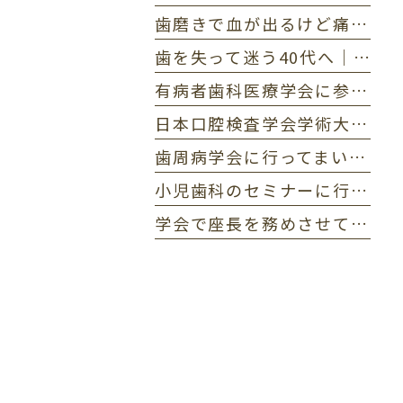
歯磨きで血が出るけど痛くない…これって歯周病？初期症状セルフチェック
歯を失って迷う40代へ｜保険と自費の違いを5つの基準で徹底比較
有病者歯科医療学会に参加してまいりました。
日本口腔検査学会学術大会に参加してまいりました。
歯周病学会に行ってまいりました
小児歯科のセミナーに行ってまいりました。
学会で座長を務めさせていただきました。