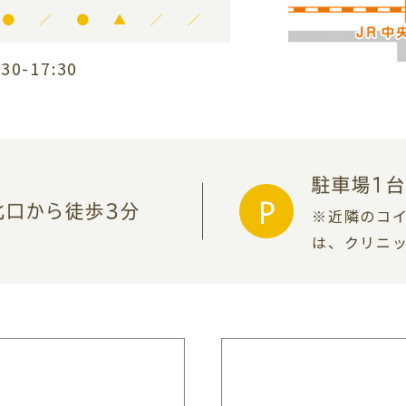
●
／
●
▲
／
／
30-17:30
駐車場1
北口から徒歩3分
※近隣のコ
は、
クリニ